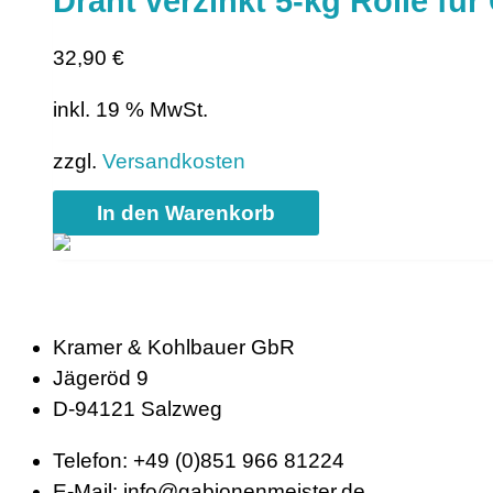
Draht verzinkt 5-kg Rolle fü
32,90
€
inkl. 19 % MwSt.
zzgl.
Versandkosten
In den Warenkorb
Kramer & Kohlbauer GbR
Jägeröd 9
D-94121 Salzweg
Telefon: +49 (0)851 966 81224
E-Mail: info@gabionenmeister.de