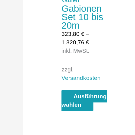
können
Gabionen
auf
Set 10 bis
der
20m
Produktseite
323,80
€
–
gewählt
1.320,76
€
werden
inkl. MwSt.
zzgl.
Versandkosten
Ausführung
wählen