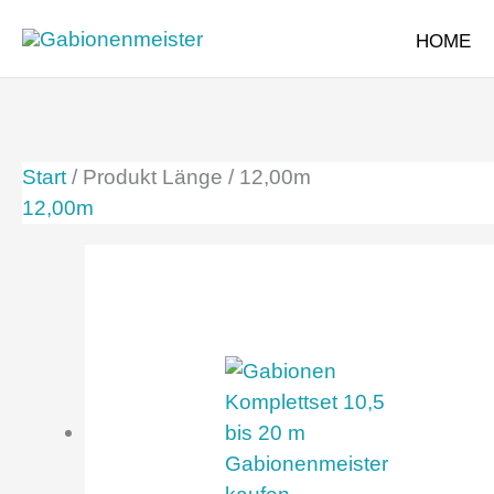
Zum
HOME
Inhalt
springen
Start
/ Produkt Länge / 12,00m
12,00m
Dieses
Produkt
weist
mehrere
Varianten
auf.
Die
Optionen